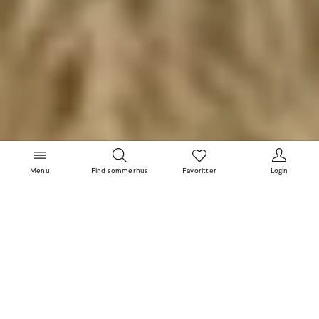
Menu
Find sommerhus
Favoritter
Login
Prisgaranti
Personlig service
4.5 stjerner
Tryghedspakke inkl.
Kvalitetssikret rengøring
Dine Fordele
100+ Rabatter
Tilmeld dig nu
FAQ