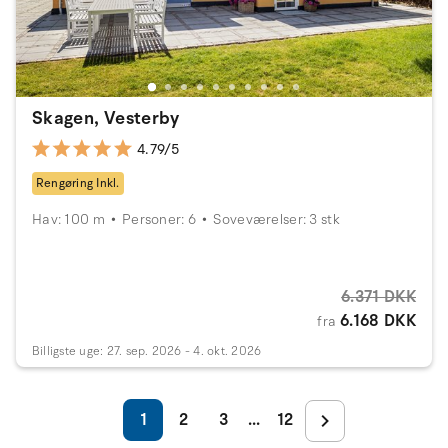
Skagen, Vesterby
4.79/5
Rengøring Inkl.
Hav: 100 m
Personer: 6
Soveværelser: 3 stk
6.371 DKK
6.168 DKK
fra
Billigste uge: 27. sep. 2026 - 4. okt. 2026
1
2
3
12